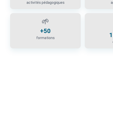
activités pédagogiques
a
🌱
+50
1
formations