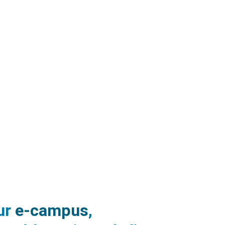
ur
e-campus
,